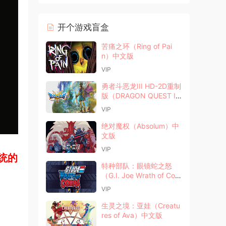
开个游戏盲盒
苦痛之环（Ring of Pai
n）中文版
VIP
勇者斗恶龙III HD-2D重制
版（DRAGON QUEST III
HD-2D Remake）中文版
VIP
绝对魔权（Absolum）中
文版
VIP
统的
特种部队：眼镜蛇之怒
（G.I. Joe Wrath of Cobr
a）中文版
VIP
生灵之境：亚娃（Creatu
res of Ava）中文版