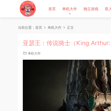
首页
单机大作
独立游戏
双
当前位置：
首页
单机大作
正文
亚瑟王：传说骑士（King Arthur: K
单机大作