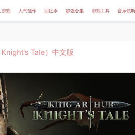
人游戏
人气佳作
回忆杀
超强合集
游戏工具
音乐试
night’s Tale）中文版