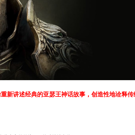
喻重新讲述经典的亚瑟王神话故事，创造性地诠释传