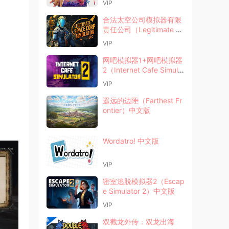
VIP
合法太空公司模拟器有限
责任公司（Legitimate S
pace Corp Simulator LL
VIP
C）中文版
网吧模拟器1+网吧模拟器
2（Internet Cafe Simulat
or）中文版
VIP
遥远的边陲（Farthest Fr
ontier）中文版
Wordatro! 中文版
VIP
密室逃脱模拟器2（Escap
e Simulator 2）中文版
VIP
双截龙外传：双龙出海