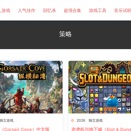
人游戏
人气佳作
回忆杀
超强合集
游戏工具
音乐试
策略
独立游戏
2026
、
独立游戏
Corsair Cove）中文版
老虎机与地下城（Slot & Dung