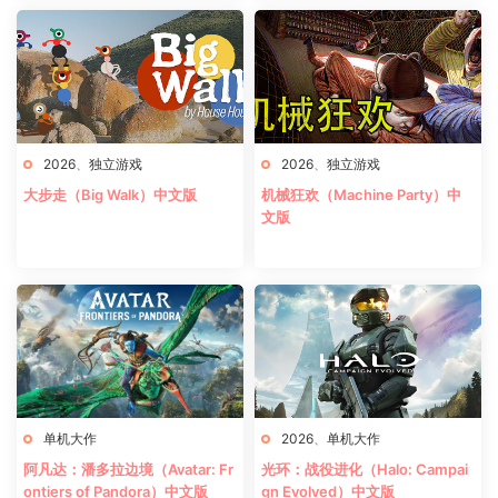
2026
、
独立游戏
2026
、
独立游戏
大步走（Big Walk）中文版
机械狂欢（Machine Party）中
文版
单机大作
2026
、
单机大作
阿凡达：潘多拉边境（Avatar: Fr
光环：战役进化（Halo: Campai
ontiers of Pandora）中文版
gn Evolved）中文版