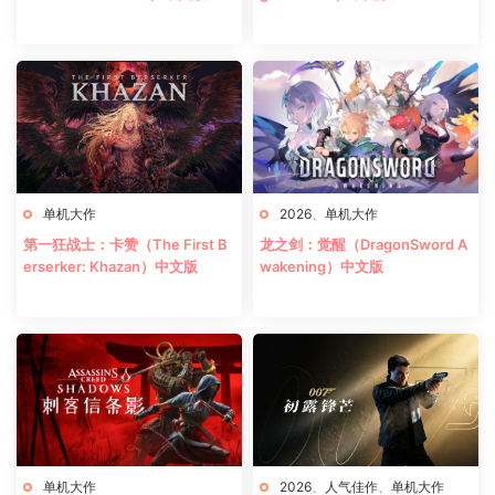
单机大作
2026
、
单机大作
第一狂战士：卡赞（The First B
龙之剑：觉醒（DragonSword A
erserker: Khazan）中文版
wakening）中文版
单机大作
2026
、
人气佳作
、
单机大作