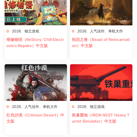
2026
、
独立游戏
2026
、
人气佳作
、
单机大作
维修物语（ReStory: Chill Electr
轮回之兽（Beast of Reincarnati
onics Repairs）中文版
on）中文版
2026
、
人气佳作
、
单机大作
2026
、
独立游戏
红色沙漠（Crimson Desert）中
铁巢重炮（IRON NEST Heavy T
文版
urret Simulator）中文版