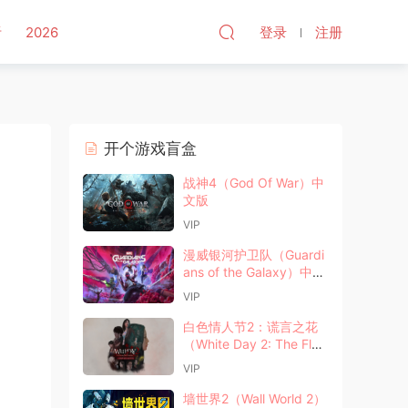
听
2026
登录
注册
开个游戏盲盒
战神4（God Of War）中
文版
VIP
漫威银河护卫队（Guardi
ans of the Galaxy）中文
版
VIP
白色情人节2：谎言之花
（White Day 2: The Flow
er That Tells Lies）中文
VIP
版
墙世界2（Wall World 2）