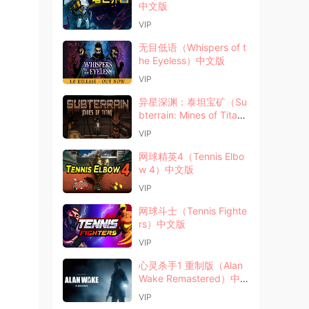
中文版
VIP
无目低语（Whispers of t
he Eyeless）中文版
VIP
异星深渊：泰坦宝矿（Su
bterrain: Mines of Tita
n）中文版
VIP
网球精英4（Tennis Elbo
w 4）中文版
VIP
网球斗士（Tennis Fighte
rs）中文版
VIP
心灵杀手1 重制版（Alan
Wake Remastered）中
文版
VIP