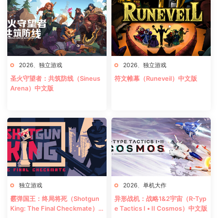
2026
、
独立游戏
2026
、
独立游戏
圣火守望者：共筑防线（Sineus
符文帷幕（Runeveil）中文版
Arena）中文版
独立游戏
2026
、
单机大作
霰弹国王：终局将死（Shotgun
异形战机：战略1&2宇宙（R-Typ
King: The Final Checkmate）
e Tactics I • II Cosmos）中文版