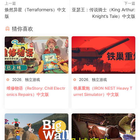
上一篇
下一篇
焕然异星（Terraformers）中文
亚瑟王：传说骑士（King Arthur:
版
Knight’s Tale）中文版
猜你喜欢
2026
、
独立游戏
2026
、
独立游戏
维修物语（ReStory: Chill Electr
铁巢重炮（IRON NEST Heavy T
onics Repairs）中文版
urret Simulator）中文版