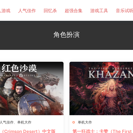
人游戏
人气佳作
回忆杀
超强合集
游戏工具
音乐试
角色扮演
人气佳作
、
单机大作
单机大作
Crimson Desert）中文版
第一狂战士：卡赞（The First B