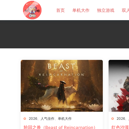
首页
单机大作
独立游戏
双
2026
、
人气佳作
、
单机大作
2026
、
轮回之兽（Beast of Reincarnation）
红色沙漠（