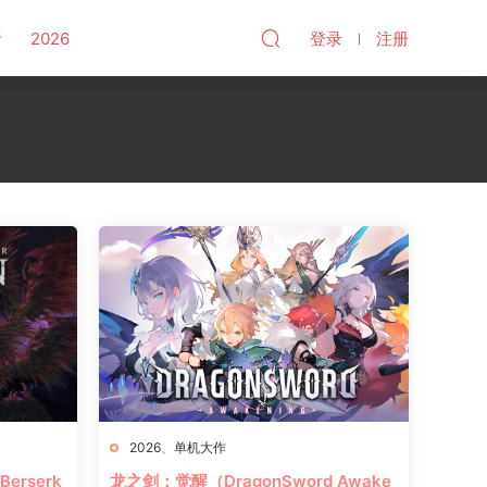
听
2026
登录
注册
2026
、
单机大作
erserk
龙之剑：觉醒（DragonSword Awake