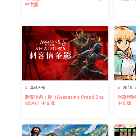
中文版
单机大作
2026
、
刺客信条：影（Assassin’s Creed Sha
米斯特利亚农
dows）中文版
中文版