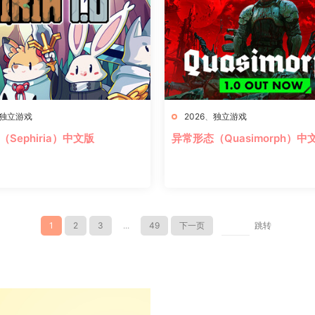
独立游戏
2026
、
独立游戏
Sephiria）中文版
异常形态（Quasimorph）中
1
2
3
...
49
下一页
跳转