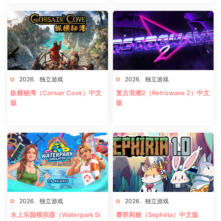
2026
、
独立游戏
2026
、
独立游戏
纵横秘湾（Corsair Cove）中文
复古浪潮2（Retrowave 2）中文
版
版
2026
、
独立游戏
2026
、
独立游戏
水上乐园模拟器（Waterpark Si
赛菲莉娅（Sephiria）中文版