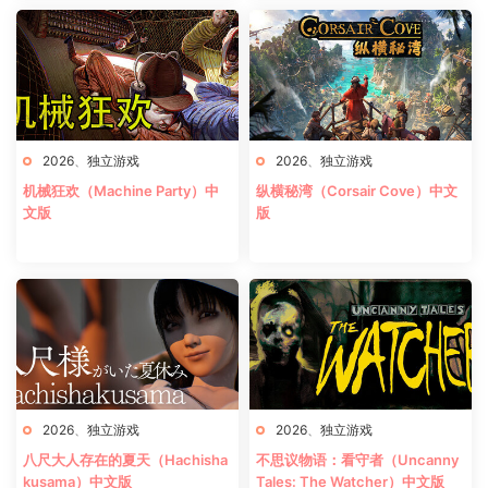
2026
、
独立游戏
2026
、
独立游戏
机械狂欢（Machine Party）中
纵横秘湾（Corsair Cove）中文
文版
版
2026
、
独立游戏
2026
、
独立游戏
八尺大人存在的夏天（Hachisha
不思议物语：看守者（Uncanny
kusama）中文版
Tales: The Watcher）中文版