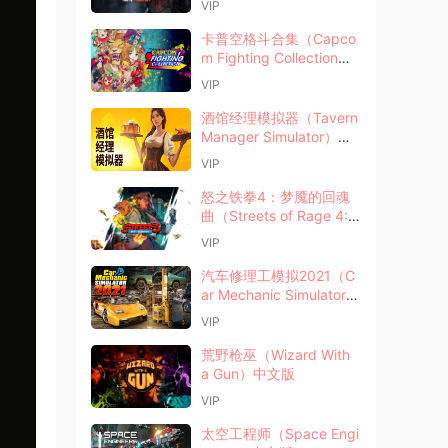
VIP
卡普空格斗合集（Capco
m Fighting Collection）
中文版
VIP
酒馆经理模拟器（Tavern
Manager Simulator）中
文版
VIP
怒之铁拳4：梦魇的回魂
曲（Streets of Rage 4:
Mr X. Nightmare）
VIP
汽车修理工模拟2021（C
ar Mechanic Simulator 2
021）中文版
VIP
荒野枪巫（Wizard With
a Gun）中文版
VIP
太空工程师（Space Engi