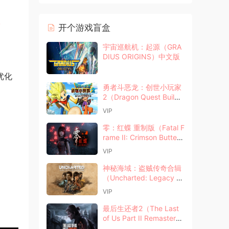
开个游戏盲盒
宇宙巡航机：起源（GRA
DIUS ORIGINS）中文版
优化
勇者斗恶龙：创世小玩家
2（Dragon Quest Builde
rs 2）中文版
VIP
零：红蝶 重制版（Fatal F
rame II: Crimson Butterfl
y Remake）中文版
VIP
神秘海域：盗贼传奇合辑
（Uncharted: Legacy of
Thieves Collection）中
VIP
文版
最后生还者2（The Last
of Us Part II Remastere
d）中文版