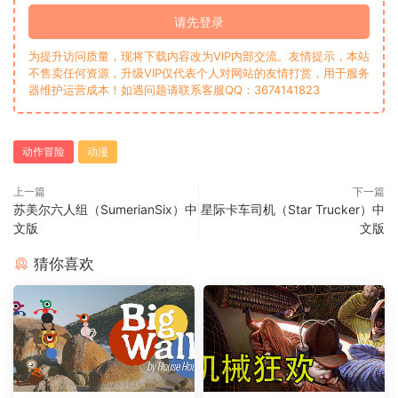
请先登录
为提升访问质量，现将下载内容改为VIP内部交流。友情提示，本站
不售卖任何资源，升级VIP仅代表个人对网站的友情打赏，用于服务
器维护运营成本！如遇问题请联系客服QQ：3674141823
动作冒险
动漫
上一篇
下一篇
苏美尔六人组（SumerianSix）中
星际卡车司机（Star Trucker）中
文版
文版
猜你喜欢