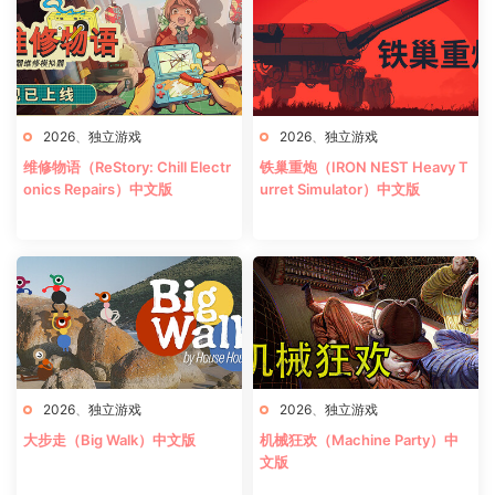
2026
、
独立游戏
2026
、
独立游戏
维修物语（ReStory: Chill Electr
铁巢重炮（IRON NEST Heavy T
onics Repairs）中文版
urret Simulator）中文版
2026
、
独立游戏
2026
、
独立游戏
大步走（Big Walk）中文版
机械狂欢（Machine Party）中
文版