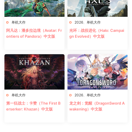
单机大作
2026
、
单机大作
阿凡达：潘多拉边境（Avatar: Fr
光环：战役进化（Halo: Campai
ontiers of Pandora）中文版
gn Evolved）中文版
单机大作
2026
、
单机大作
第一狂战士：卡赞（The First B
龙之剑：觉醒（DragonSword A
erserker: Khazan）中文版
wakening）中文版