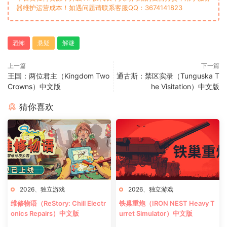
器维护运营成本！如遇问题请联系客服QQ：3674141823
恐怖
悬疑
解谜
上一篇
下一篇
王国：两位君主（Kingdom Two
通古斯：禁区实录（Tunguska T
Crowns）中文版
he Visitation）中文版
猜你喜欢
2026
、
独立游戏
2026
、
独立游戏
维修物语（ReStory: Chill Electr
铁巢重炮（IRON NEST Heavy T
onics Repairs）中文版
urret Simulator）中文版