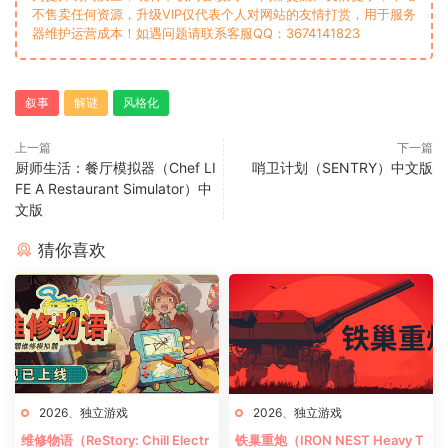
不售卖任何资源，升级VIP仅代表个人对网站的友情打赏，用于服务
器维护运营成本！如遇问题请联系客服QQ：3674141823
叙事
解谜
风格化
上一篇
下一篇
厨师生活：餐厅模拟器（Chef LI
哨卫计划（SENTRY）中文版
FE A Restaurant Simulator）中
文版
猜你喜欢
2026
、
独立游戏
2026
、
独立游戏
维修物语（ReStory: Chill Electr
铁巢重炮（IRON NEST Heavy T