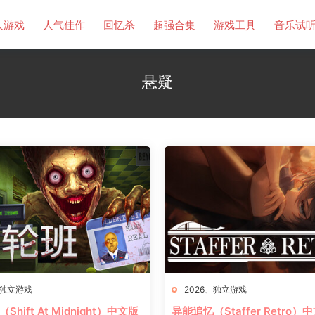
人游戏
人气佳作
回忆杀
超强合集
游戏工具
音乐试
悬疑
独立游戏
2026
、
独立游戏
hift At Midnight）中文版
异能追忆（Staffer Retro）