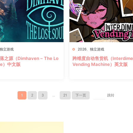
独立游戏
2026
、
独立游戏
之源（Dimhaven – The Lo
跨维度自动售货机（Interdimen
rce）中文版
Vending Machine）英文版
1
2
3
...
21
下一页
跳转