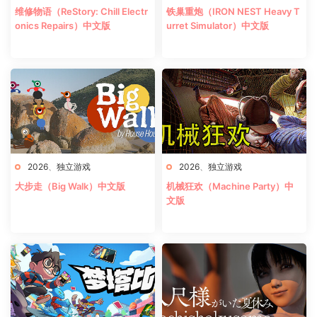
维修物语（ReStory: Chill Electr
铁巢重炮（IRON NEST Heavy T
onics Repairs）中文版
urret Simulator）中文版
2026
、
独立游戏
2026
、
独立游戏
大步走（Big Walk）中文版
机械狂欢（Machine Party）中
文版