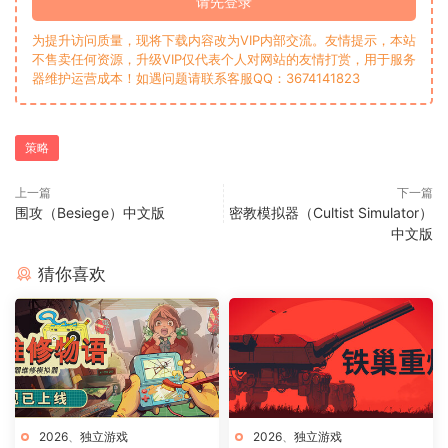
请先登录
为提升访问质量，现将下载内容改为VIP内部交流。友情提示，本站
不售卖任何资源，升级VIP仅代表个人对网站的友情打赏，用于服务
器维护运营成本！如遇问题请联系客服QQ：3674141823
策略
上一篇
下一篇
围攻（Besiege）中文版
密教模拟器（Cultist Simulator）
中文版
猜你喜欢
2026
、
独立游戏
2026
、
独立游戏