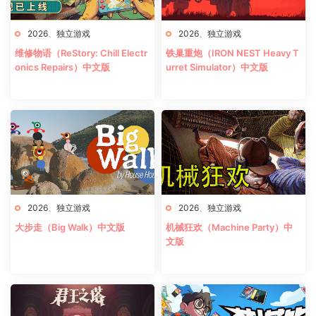
2026
、
独立游戏
2026
、
独立游戏
维修物语（ReStory: Chill Electr
铁巢重炮（IRON NEST Heavy T
onics Repairs）中文版
urret Simulator）中文版
2026
、
独立游戏
2026
、
独立游戏
大步走（Big Walk）中文版
机械狂欢（Machine Party）中
文版