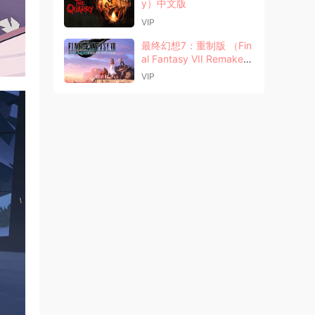
y）中文版
VIP
最终幻想7：重制版 （Fin
al Fantasy VII Remake I
ntergrade）中文版
VIP