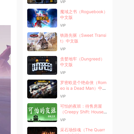
VIP
魔域之书（Roguebook）
中文版
VIP
铁路先驱（Sweet Transi
t）中文版
VIP
贪婪地牢（Dungreed）
中文版
VIP
罗密欧是个绝命侠（Rom
eo is a Dead Man）中文
版
VIP
可怕的夜班：待售房屋
（Creepy Shift: House F
or Sale）中文版
VIP
采石场惊魂（The Quarr