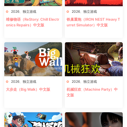
2026
、
独立游戏
2026
、
独立游戏
维修物语（ReStory: Chill Electr
铁巢重炮（IRON NEST Heavy T
onics Repairs）中文版
urret Simulator）中文版
2026
、
独立游戏
2026
、
独立游戏
大步走（Big Walk）中文版
机械狂欢（Machine Party）中
文版