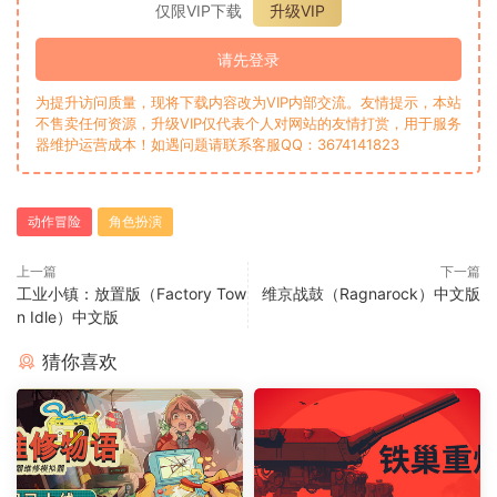
仅限VIP下载
升级VIP
请先登录
为提升访问质量，现将下载内容改为VIP内部交流。友情提示，本站
不售卖任何资源，升级VIP仅代表个人对网站的友情打赏，用于服务
器维护运营成本！如遇问题请联系客服QQ：3674141823
动作冒险
角色扮演
上一篇
下一篇
工业小镇：放置版（Factory Tow
维京战鼓（Ragnarock）中文版
n Idle）中文版
猜你喜欢