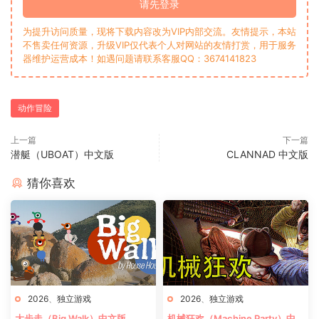
请先登录
为提升访问质量，现将下载内容改为VIP内部交流。友情提示，本站
不售卖任何资源，升级VIP仅代表个人对网站的友情打赏，用于服务
器维护运营成本！如遇问题请联系客服QQ：3674141823
动作冒险
上一篇
下一篇
潜艇（UBOAT）中文版
CLANNAD 中文版
猜你喜欢
2026
、
独立游戏
2026
、
独立游戏
大步走（Big Walk）中文版
机械狂欢（Machine Party）中