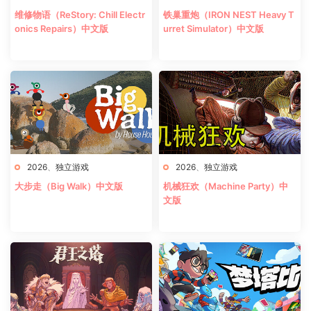
维修物语（ReStory: Chill Electr
铁巢重炮（IRON NEST Heavy T
onics Repairs）中文版
urret Simulator）中文版
2026
、
独立游戏
2026
、
独立游戏
大步走（Big Walk）中文版
机械狂欢（Machine Party）中
文版