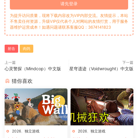
请先登录
为提升访问质量，现将下载内容改为VIP内部交流。友情提示，本站
不售卖任何资源，升级VIP仅代表个人对网站的友情打赏，用于服务
器维护运营成本！如遇问题请联系客服QQ：3674141823
射击
肉鸽
上一篇
下一篇
心灵警探（Mindcop）中文版
星穹遗迹（Voidwrought）中文版
猜你喜欢
2026
、
独立游戏
2026
、
独立游戏