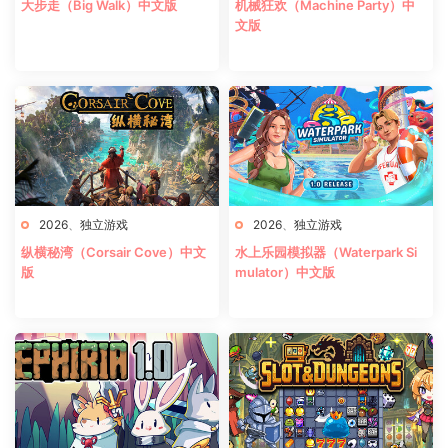
大步走（Big Walk）中文版
机械狂欢（Machine Party）中
文版
2026
、
独立游戏
2026
、
独立游戏
纵横秘湾（Corsair Cove）中文
水上乐园模拟器（Waterpark Si
版
mulator）中文版