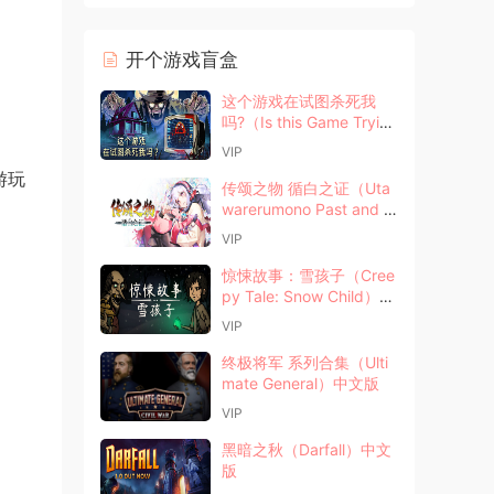
开个游戏盲盒
这个游戏在试图杀死我
吗?（Is this Game Trying
to Kill Me）中文版
VIP
游玩
传颂之物 循白之证（Uta
warerumono Past and P
resent Rediscovered）
VIP
中文版
惊悚故事：雪孩子（Cree
py Tale: Snow Child）中
文版
VIP
终极将军 系列合集（Ulti
mate General）中文版
VIP
黑暗之秋（Darfall）中文
版