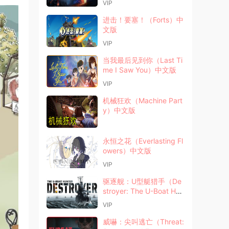
VIP
进击！要塞！（Forts）中
文版
VIP
当我最后见到你（Last Ti
me I Saw You）中文版
VIP
机械狂欢（Machine Part
y）中文版
永恒之花（Everlasting Fl
owers）中文版
VIP
驱逐舰：U型艇猎手（De
stroyer: The U-Boat Hun
ter）中文版
VIP
威嚇：尖叫逃亡（Threat: