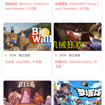
维修物语（ReStory: Chill Electr
铁巢重炮（IRON NEST Heavy T
onics Repairs）中文版
urret Simulator）中文版
2026
、
独立游戏
2026
、
独立游戏
大步走（Big Walk）中文版
机械狂欢（Machine Party）中
文版