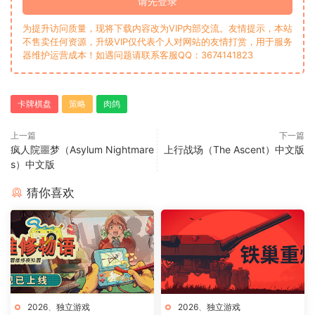
请先登录
为提升访问质量，现将下载内容改为VIP内部交流。友情提示，本站
不售卖任何资源，升级VIP仅代表个人对网站的友情打赏，用于服务
器维护运营成本！如遇问题请联系客服QQ：3674141823
卡牌棋盘
策略
肉鸽
上一篇
下一篇
疯人院噩梦（Asylum Nightmare
上行战场（The Ascent）中文版
s）中文版
猜你喜欢
2026
、
独立游戏
2026
、
独立游戏