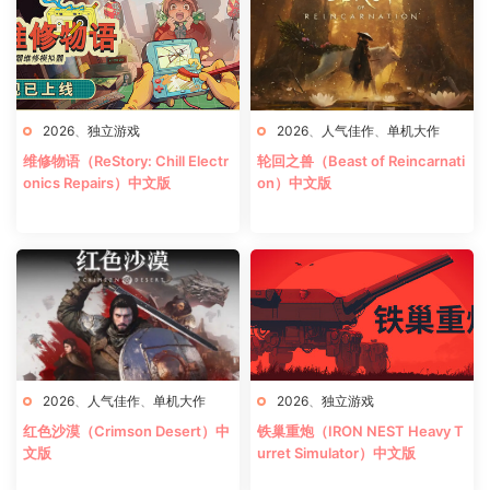
2026
、
独立游戏
2026
、
人气佳作
、
单机大作
维修物语（ReStory: Chill Electr
轮回之兽（Beast of Reincarnati
onics Repairs）中文版
on）中文版
2026
、
人气佳作
、
单机大作
2026
、
独立游戏
红色沙漠（Crimson Desert）中
铁巢重炮（IRON NEST Heavy T
文版
urret Simulator）中文版