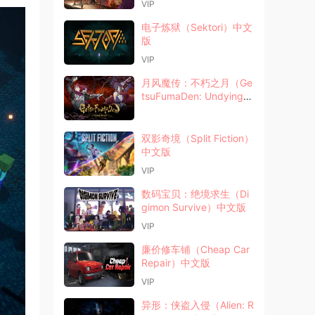
VIP
电子炼狱（Sektori）中文
版
VIP
月风魔传：不朽之月（Ge
tsuFumaDen: Undying
Moon）中文版
双影奇境（Split Fiction）
中文版
VIP
数码宝贝：绝境求生（Di
gimon Survive）中文版
VIP
廉价修车铺（Cheap Car
Repair）中文版
VIP
异形：侠盗入侵（Alien: R