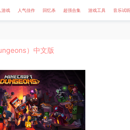
人游戏
人气佳作
回忆杀
超强合集
游戏工具
音乐试
ungeons）中文版