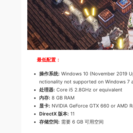
最低配置：
操作系统:
Windows 10 (November 2019 Updat
nctionality not supported on Windows 7 
处理器:
Core i5 2.8GHz or equivalent
内存:
8 GB RAM
显卡:
NVIDIA GeForce GTX 660 or AMD Ra
DirectX 版本:
11
存储空间:
需要 6 GB 可用空间