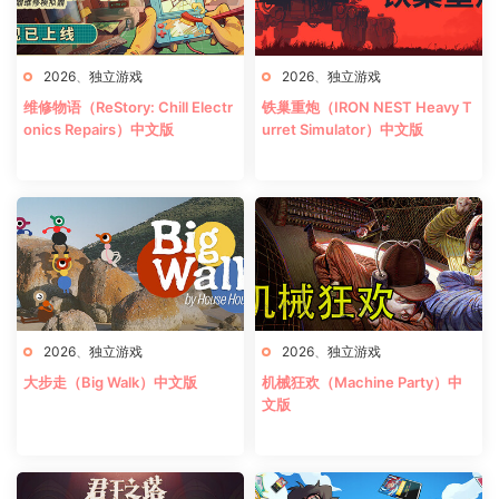
2026
、
独立游戏
2026
、
独立游戏
维修物语（ReStory: Chill Electr
铁巢重炮（IRON NEST Heavy T
onics Repairs）中文版
urret Simulator）中文版
2026
、
独立游戏
2026
、
独立游戏
大步走（Big Walk）中文版
机械狂欢（Machine Party）中
文版