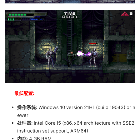
最低配置:
操作系统:
Windows 10 version 21H1 (build 19043) or n
ewer
处理器:
Intel Core i5 (x86, x64 architecture with SSE2
instruction set support, ARM64)
内存:
4 GB RAM