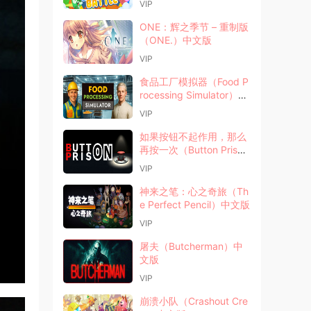
VIP
ONE：辉之季节 – 重制版
（ONE.）中文版
VIP
食品工厂模拟器（Food P
rocessing Simulator）中
文版
VIP
如果按钮不起作用，那么
再按一次（Button Priso
n）中文版
VIP
神来之笔：心之奇旅（Th
e Perfect Pencil）中文版
VIP
屠夫（Butcherman）中
文版
VIP
崩溃小队（Crashout Cre