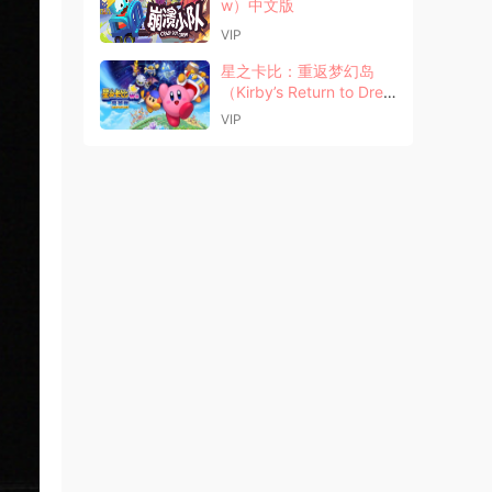
w）中文版
VIP
星之卡比：重返梦幻岛
（Kirby’s Return to Drea
m Land Deluxe）中文版
VIP