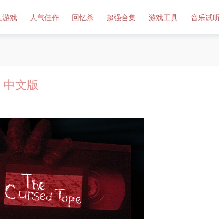
人游戏
人气佳作
回忆杀
超强合集
游戏工具
音乐试
e）中文版