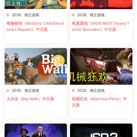
2026
、
独立游戏
2026
、
独立游戏
维修物语（ReStory: Chill Electr
铁巢重炮（IRON NEST Heavy T
onics Repairs）中文版
urret Simulator）中文版
2026
、
独立游戏
2026
、
独立游戏
大步走（Big Walk）中文版
机械狂欢（Machine Party）中
文版