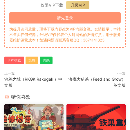
仅限VIP下载
升级VIP
请先登录
为提升访问质量，现将下载内容改为VIP内部交流。友情提示，本站
不售卖任何资源，升级VIP仅代表个人对网站的友情打赏，用于服务
器维护运营成本！如遇问题请联系客服QQ：3674141823
卡牌棋盘
策略
肉鸽
上一篇
下一篇
涂鸦之城（RKGK Rakugaki）中
海底大猎杀（Feed and Grow）
文版
英文版
猜你喜欢