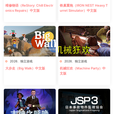
维修物语（ReStory: Chill Electr
铁巢重炮（IRON NEST Heavy T
onics Repairs）中文版
urret Simulator）中文版
2026
、
独立游戏
2026
、
独立游戏
大步走（Big Walk）中文版
机械狂欢（Machine Party）中
文版