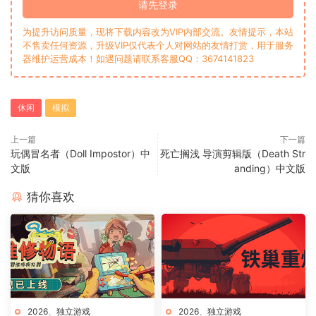
请先登录
为提升访问质量，现将下载内容改为VIP内部交流。友情提示，本站
不售卖任何资源，升级VIP仅代表个人对网站的友情打赏，用于服务
器维护运营成本！如遇问题请联系客服QQ：3674141823
休闲
模拟
上一篇
下一篇
玩偶冒名者（Doll Impostor）中
死亡搁浅 导演剪辑版（Death Str
文版
anding）中文版
猜你喜欢
2026
、
独立游戏
2026
、
独立游戏