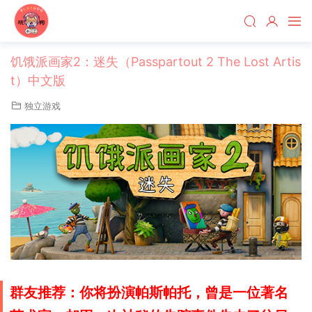
饥饿派画家2：迷失（Passpartout 2 The Lost Artis
t）中文版
独立游戏
群友推荐：你将扮演帕斯帕托，曾是一位著名