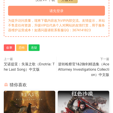
请先登录
为提升访问质量，现将下载内容改为VIP内部交流。友情提示，本站
不售卖任何资源，升级VIP仅代表个人对网站的友情打赏，用于服务
器维护运营成本！如遇问题请联系客服QQ：3674141823
叙事
恐怖
悬疑
上一篇
下一篇
艾诺提亚：失落之歌（Enotria: T
逆转检察官1&2御剑精选集（Ace
he Last Song）中文版
Attorney Investigations Collecti
on）中文版
猜你喜欢