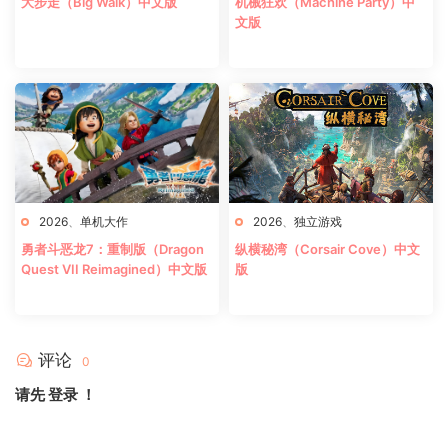
大步走（Big Walk）中文版
机械狂欢（Machine Party）中
文版
2026
、
单机大作
2026
、
独立游戏
勇者斗恶龙7：重制版（Dragon
纵横秘湾（Corsair Cove）中文
Quest VII Reimagined）中文版
版
评论
0
请先
登录
！