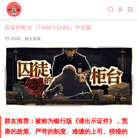
囚徒的柜台（Teller’s Duty）中文版
2026
、
独立游戏
群友推荐：被称为银行版《
请出示证件
》，荒
唐的政策、严苛的制度、难缠的上司、狡猾的