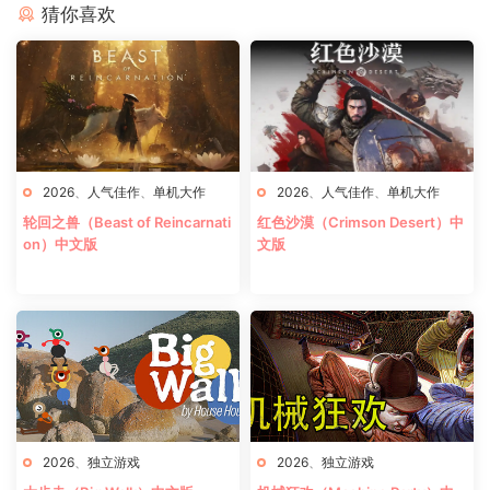
猜你喜欢
2026
、
人气佳作
、
单机大作
2026
、
人气佳作
、
单机大作
轮回之兽（Beast of Reincarnati
红色沙漠（Crimson Desert）中
on）中文版
文版
2026
、
独立游戏
2026
、
独立游戏