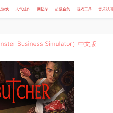
人游戏
人气佳作
回忆杀
超强合集
游戏工具
音乐试
er Business Simulator）中文版