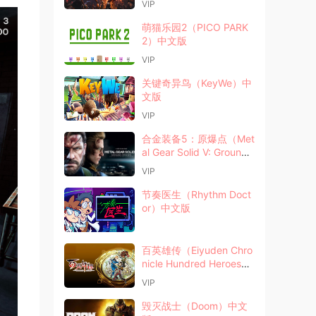
VIP
萌猫乐园2（PICO PARK
2）中文版
VIP
关键奇异鸟（KeyWe）中
文版
VIP
合金装备5：原爆点（Met
al Gear Solid V: Ground
Zeroes）中文版
VIP
节奏医生（Rhythm Doct
or）中文版
百英雄传（Eiyuden Chro
nicle Hundred Heroes）
中文版
VIP
毁灭战士（Doom）中文