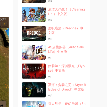
VIP
清洁大作战！（Cleaning
Up!）中文版
VIP
渔帆暗涌（Dredge）中
文版
VIP
4S店模拟器（Auto Sale
Life）中文版
VIP
伊莉丝：深渊洄光（Elyp
se）中文版
VIP
冥河：贪婪之刃（Styx: B
lades of Greed）中文版
VIP
雪人兄弟：奇幻乐园（Sn