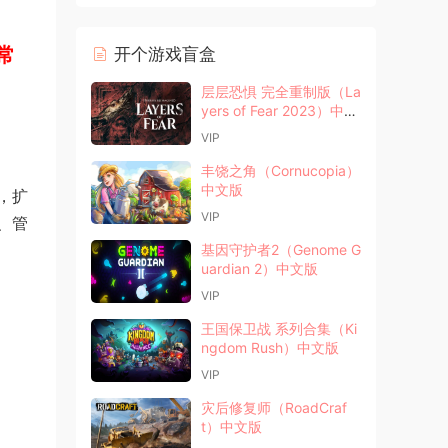
常
开个游戏盲盒
层层恐惧 完全重制版（La
yers of Fear 2023）中文
版
VIP
丰饶之角（Cornucopia）
中文版
，扩
VIP
、管
基因守护者2（Genome G
uardian 2）中文版
VIP
王国保卫战 系列合集（Ki
ngdom Rush）中文版
VIP
灾后修复师（RoadCraf
t）中文版