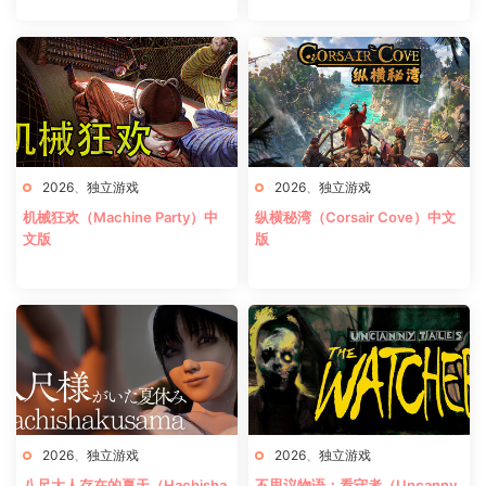
2026
、
独立游戏
2026
、
独立游戏
机械狂欢（Machine Party）中
纵横秘湾（Corsair Cove）中文
文版
版
2026
、
独立游戏
2026
、
独立游戏
八尺大人存在的夏天（Hachisha
不思议物语：看守者（Uncanny