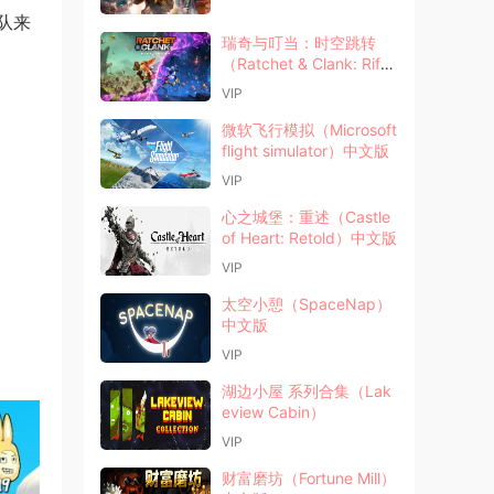
队来
瑞奇与叮当：时空跳转
（Ratchet & Clank: Rift
Apart）中文版
VIP
微软飞行模拟（Microsoft
flight simulator）中文版
VIP
心之城堡：重述（Castle
of Heart: Retold）中文版
VIP
太空小憩（SpaceNap）
中文版
VIP
湖边小屋 系列合集（Lak
eview Cabin）
VIP
财富磨坊（Fortune Mill）