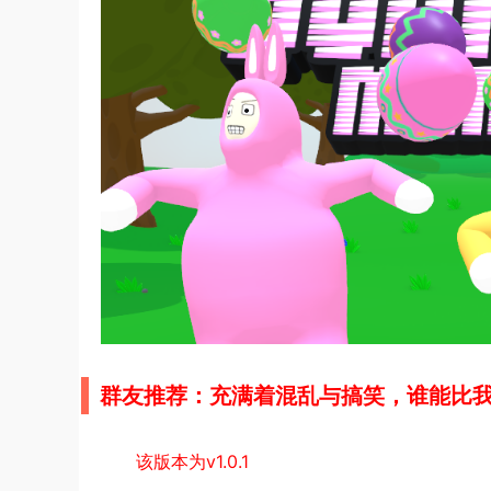
群友推荐：充满着混乱与搞笑，谁能比
该版本为v1.0.1