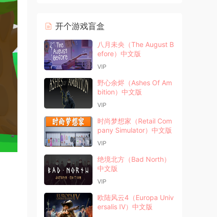
开个游戏盲盒
八月未央（The August B
efore）中文版
VIP
野心余烬（Ashes Of Am
bition）中文版
VIP
时尚梦想家（Retail Com
pany Simulator）中文版
VIP
绝境北方（Bad North）
中文版
VIP
欧陆风云4（Europa Univ
ersalis IV）中文版