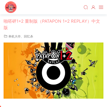
啪嗒砰1+2 重制版（PATAPON 1+2 REPLAY）中文
版
单机大作
、
回忆杀