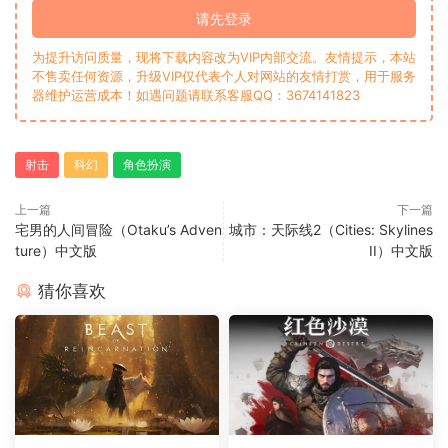
请先登录
为提升访问质量，现将下载内容改为VIP内部交流。友情提示，本站
不售卖任何资源，升级VIP仅代表个人对网站的友情打赏，用于服务
器维护运营成本！如遇问题请联系客服QQ：3674141823
射击
科幻
角色扮演
上一篇
下一篇
宅男的人间冒险（Otaku’s Adven
城市：天际线2（Cities: Skylines
ture）中文版
II）中文版
猜你喜欢