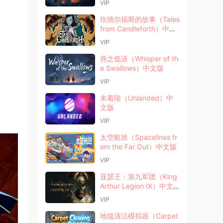
VIP
坎德尔福斯的故事（Tales
from Candleforth）中文
版
VIP
燕之低语（Whisper of th
e Swallows）中文版
VIP
未着陆（Unlanded）中
文版
VIP
太空航班（Spacelines fr
om the Far Out）中文版
VIP
亚瑟王：第九军团（King
Arthur Legion IX）中文
版
VIP
地毯清洁模拟器（Carpet