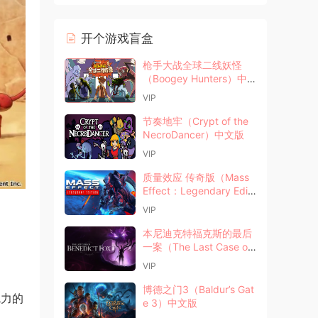
开个游戏盲盒
枪手大战全球二线妖怪
（Boogey Hunters）中
文版
VIP
节奏地牢（Crypt of the
NecroDancer）中文版
VIP
质量效应 传奇版（Mass
Effect：Legendary Editi
on）中文版
VIP
本尼迪克特福克斯的最后
一案（The Last Case of
Benedict Fox）中文版
VIP
博德之门3（Baldur’s Gat
魅力的
e 3）中文版