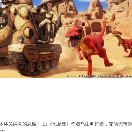
坏坏又纯真的恶魔！ 由《七龙珠》作者鸟山明打造，充满惊奇
PG。