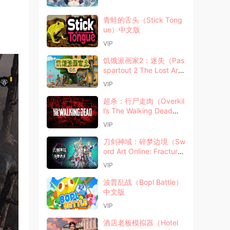
青蛙的舌头（Stick Tong
ue）中文版
VIP
饥饿派画家2：迷失（Pas
spartout 2 The Lost Arti
st）中文版
VIP
超杀：行尸走肉（Overkil
l’s The Walking Dead）
中文版
VIP
刀剑神域：碎梦边境（Sw
ord Art Online: Fracture
d Daydream）中文版
VIP
波普乱战（Bopl Battle）
中文版
VIP
酒店老板模拟器（Hotel