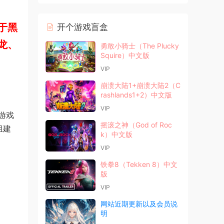
于黑
开个游戏盲盒
龙、
勇敢小骑士（The Plucky
Squire）中文版
VIP
崩溃大陆1+崩溃大陆2（C
rashlands1+2）中文版
VIP
，游戏
摇滚之神（God of Roc
组建
k）中文版
VIP
铁拳8（Tekken 8）中文
版
VIP
网站近期更新以及会员说
明