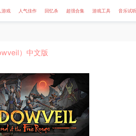
人游戏
人气佳作
回忆杀
超强合集
游戏工具
音乐试
wveil）中文版