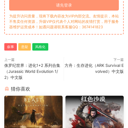
请先登录
为提升访问质量，现将下载内容改为VIP内部交流。友情提示，本站
不售卖任何资源，升级VIP仅代表个人对网站的友情打赏，用于服务
器维护运营成本！如遇问题请联系客服QQ：3674141823
叙事
悬疑
风格化
上一篇
下一篇
侏罗纪世界：进化1+2 系列合集
方舟：生存进化（ARK Survival E
（Jurassic World Evolution 1/
volved）中文版
2）中文版
猜你喜欢