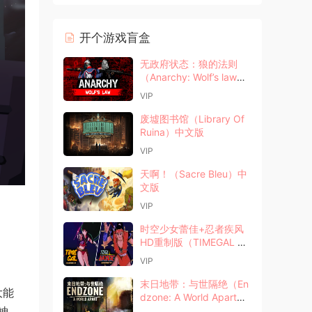
开个游戏盲盒
无政府状态：狼的法则
（Anarchy: Wolf’s law）
中文版
VIP
废墟图书馆（Library Of
Ruina）中文版
VIP
天啊！（Sacre Bleu）中
文版
VIP
时空少女蕾佳+忍者疾风
HD重制版（TIMEGAL HD
-Remaster）中文版
VIP
末日地带：与世隔绝（En
大能
dzone: A World Apart）
神
中文版