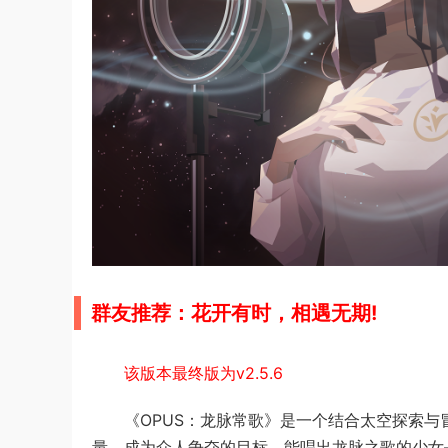
群友推荐：
花开有时，相遇无期!
该版本最终版为v2.5.6
《OPUS：龙脉常歌》是一个结合太空探索与
量，成为众人争夺的目标，能唱出龙脉之歌的少女