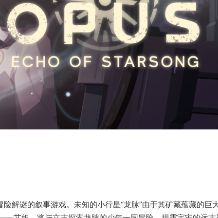
冒险解谜的叙事游戏。未知的小行星“龙脉”由于其矿藏蕴藏的巨
——艾妲，将与立志探索龙脉的少年一同冒险，揭露宇宙的远古