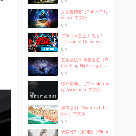
VIP
方块奥德赛（Cubic Ody
ssey）中文版
VIP
打倒白雪公主！乌拉！
（Union of Gnomes）中
文版
VIP
艾尔登法环 黑夜君临（El
den Ring Nightreign）中
文版
VIP
停尸房助手（The Mortua
ry Assistant）中文版
海洋之剑（Sword of the
Sea）中文版
VIP
寂静岭2：重制版（Silent