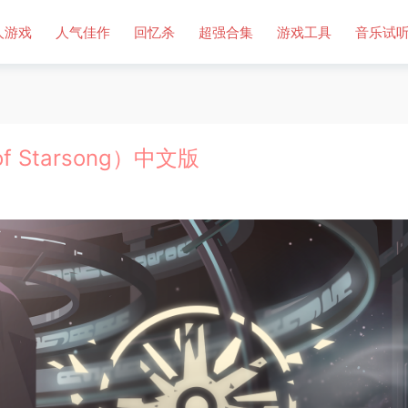
人游戏
人气佳作
回忆杀
超强合集
游戏工具
音乐试
f Starsong）中文版