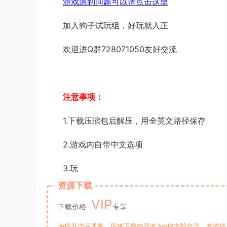
游戏遇到问题可以请点击这里
加入狗子试玩组，好玩就入正
欢迎进Q群728071050友好交流
注意事项：
1.下载压缩包后解压，用全英文路径保存
2.游戏内自带中文选项
3.玩
资源下载
VIP
下载价格
专享
为提升访问质量，现将下载内容改为VIP内部交流。友情