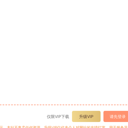
仅限VIP下载
升级VIP
请先登录
提示，本站不售卖任何资源，升级VIP仅代表个人对网站的友情打赏，用于服务器