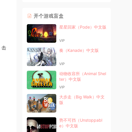
开个游戏盲盒
星星回家（Pode）中文版
VIP
、击
奏（Kanade）中文版
VIP
动物收容所（Animal Shel
ter）中文版
VIP
大步走（Big Walk）中文
版
势不可挡（Unstoppabl
e）中文版