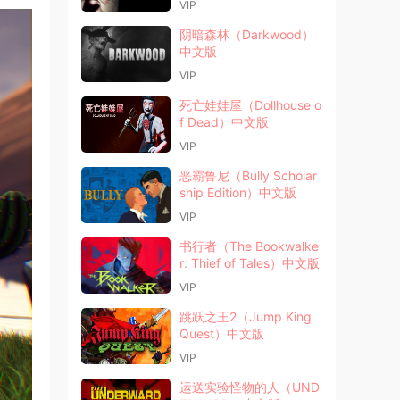
VIP
阴暗森林（Darkwood）
中文版
VIP
死亡娃娃屋（Dollhouse o
f Dead）中文版
VIP
恶霸鲁尼（Bully Scholar
ship Edition）中文版
VIP
书行者（The Bookwalke
r: Thief of Tales）中文版
VIP
跳跃之王2（Jump King
Quest）中文版
VIP
运送实验怪物的人（UND