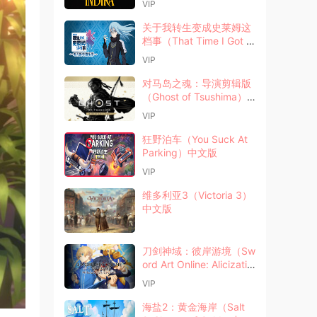
VIP
关于我转生变成史莱姆这
档事（That Time I Got R
eincarnated as a Slim
VIP
e）中文版
对马岛之魂：导演剪辑版
（Ghost of Tsushima）
中文版
VIP
狂野泊车（You Suck At
Parking）中文版
VIP
维多利亚3（Victoria 3）
中文版
刀剑神域：彼岸游境（Sw
ord Art Online: Alicizatio
n Lycoris）中文版
VIP
海盐2：黄金海岸（Salt