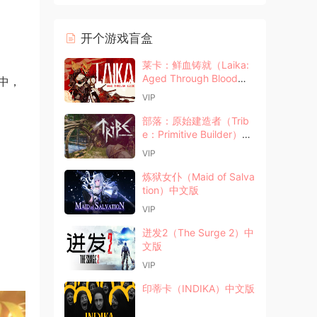
开个游戏盲盒
莱卡：鲜血铸就（Laika:
Aged Through Blood）
中，
中文版
VIP
部落：原始建造者（Trib
e：Primitive Builder）中
文版
VIP
炼狱女仆（Maid of Salva
tion）中文版
VIP
迸发2（The Surge 2）中
文版
VIP
印蒂卡（INDIKA）中文版