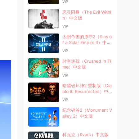
VIP
恶灵附身（The Evil Withi
n）中文版
VIP
太阳帝国的原罪2（Sins o
f a Solar Empire II）中文
版
VIP
时空迷踪（Crushed In Ti
me）中文版
VIP
暗黑破坏神2 重制版（Dia
blo II: Resurrected）中
文版
VIP
纪念碑谷2（Monument V
alley 2）中文版
科瓦克（Kvark）中文版