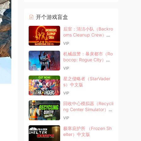
开个游戏盲盒
后室：清洁小队（Backro
oms Cleanup Crew）中
文版
VIP
机械战警：暴戾都市（Ro
bocop: Rogue City）中
文版
VIP
星之侵略者（StarVader
s）中文版
VIP
回收中心模拟器（Recycli
ng Center Simulator）中
文版
VIP
极寒庇护所 （Frozen Sh
elter）中文版