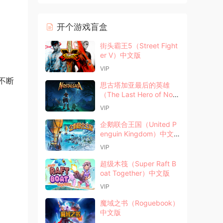
开个游戏盲盒
街头霸王5（Street Fight
er V）中文版
VIP
不断
思古塔加亚最后的英雄
（The Last Hero of Nost
algaia）中文版
VIP
企鹅联合王国（United P
enguin Kingdom）中文
版
VIP
超级木筏（Super Raft B
oat Together）中文版
VIP
魔域之书（Roguebook）
中文版