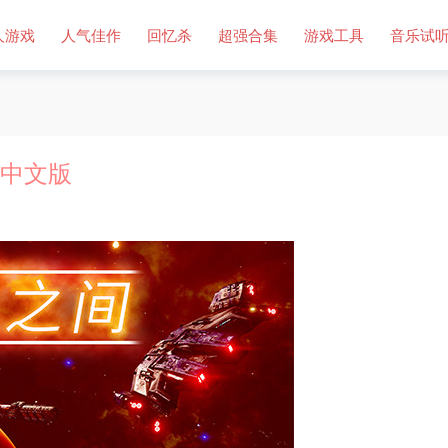
人游戏
人气佳作
回忆杀
超强合集
游戏工具
音乐试
s）中文版