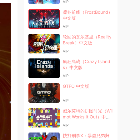
VIP
凛冬前线（FrostBound）
中文版
VIP
轮回的瓦尔基里（Reality
Break）中文版
VIP
疯狂岛屿（Crazy Island
s）中文版
VIP
GTFO 中文版
VIP
威尔莫特的拼图时光（Wil
mot Works It Out）中文
版
VIP
快打刑事X：暴虐兄弟归