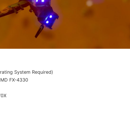
erating System Required)
 AMD FX-4330
70X