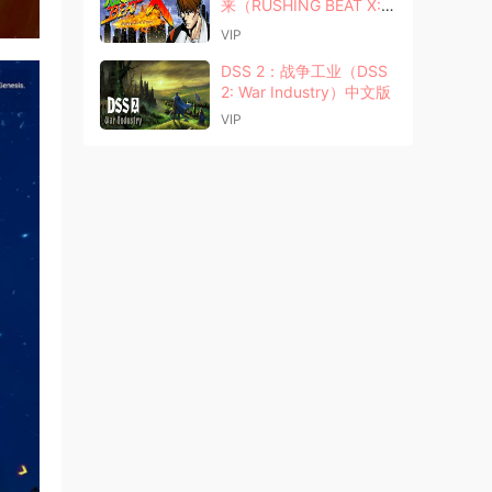
来（RUSHING BEAT X: R
eturn Of Brawl Brother
VIP
s）中文版
DSS 2：战争工业（DSS
2: War Industry）中文版
VIP