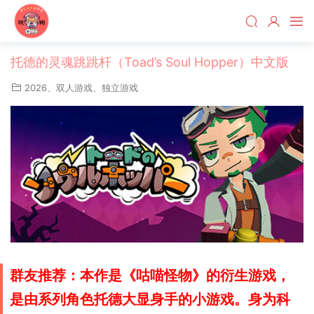
托德的灵魂跳跳杆（Toad’s Soul Hopper）中文版
2026
、
双人游戏
、
独立游戏
群友推荐：本作是《咕喵怪物》的衍生游戏，
是由系列角色托德大显身手的小游戏。身为科