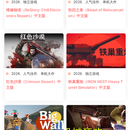
2026
、
独立游戏
2026
、
人气佳作
、
单机大作
维修物语（ReStory: Chill Electr
轮回之兽（Beast of Reincarnati
onics Repairs）中文版
on）中文版
2026
、
人气佳作
、
单机大作
2026
、
独立游戏
红色沙漠（Crimson Desert）中
铁巢重炮（IRON NEST Heavy T
文版
urret Simulator）中文版