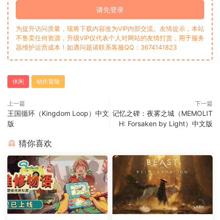
请先登录
为提升访问质量，现将下载内容改为VIP内部交流。友情提示，本站
不售卖任何资源，升级VIP仅代表个人对网站的友情打赏，用于服务
器维护运营成本！如遇问题请联系客服QQ：3674141823
休闲
动作冒险
上一篇
下一篇
王国循环（Kingdom Loop）中文
记忆之碑：夜雾之城（MEMOLIT
版
H: Forsaken by Light）中文版
猜你喜欢