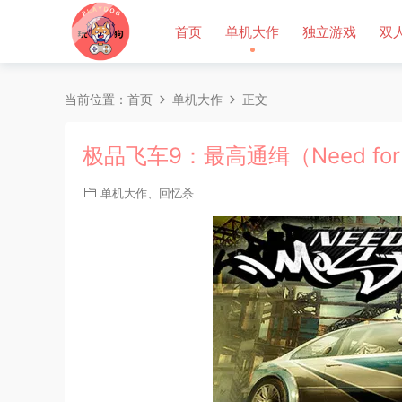
首页
单机大作
独立游戏
双
当前位置：
首页
单机大作
正文
极品飞车9：最高通缉（Need for S
单机大作
、
回忆杀