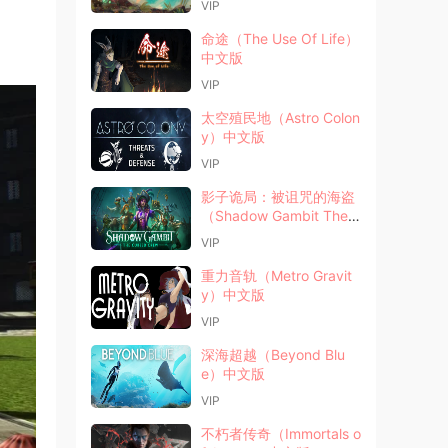
VIP
命途（The Use Of Life）
中文版
VIP
太空殖民地（Astro Colon
y）中文版
VIP
影子诡局：被诅咒的海盗
（Shadow Gambit The
Cursed Crew）中文版
VIP
重力音轨（Metro Gravit
y）中文版
VIP
深海超越（Beyond Blu
e）中文版
VIP
不朽者传奇（Immortals o