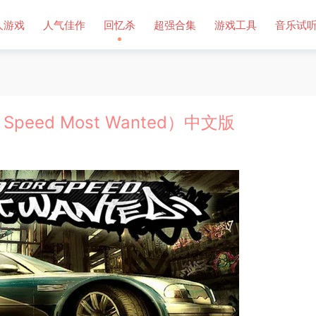
人游戏
人气佳作
回忆杀
超强合集
游戏工具
音乐试
peed Most Wanted）中文版