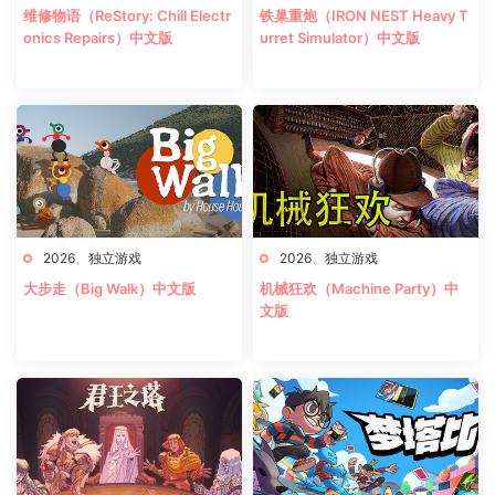
维修物语（ReStory: Chill Electr
铁巢重炮（IRON NEST Heavy T
onics Repairs）中文版
urret Simulator）中文版
2026
、
独立游戏
2026
、
独立游戏
大步走（Big Walk）中文版
机械狂欢（Machine Party）中
文版