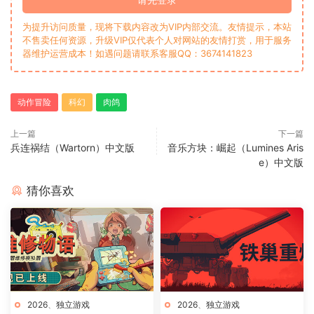
为提升访问质量，现将下载内容改为VIP内部交流。友情提示，本站
不售卖任何资源，升级VIP仅代表个人对网站的友情打赏，用于服务
器维护运营成本！如遇问题请联系客服QQ：3674141823
动作冒险
科幻
肉鸽
上一篇
下一篇
兵连祸结（Wartorn）中文版
音乐方块：崛起（Lumines Aris
e）中文版
猜你喜欢
2026
、
独立游戏
2026
、
独立游戏